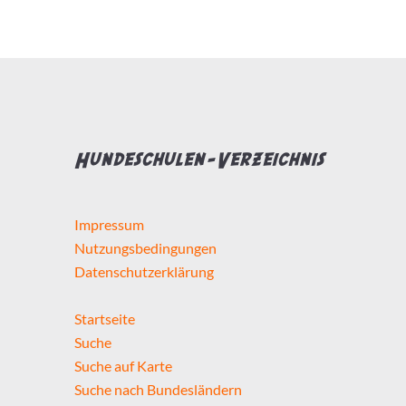
Hundeschule...
hat Zertifizierungen
hat Weiterbildungen
Hundeschulen-Verzeichnis
macht Hausbesuche
Impressum
Selbstständig seit mindestens
Nutzungsbedingungen
Datenschutzerklärung
Startseite
Suche
Detailsuche starten
Suche auf Karte
Suche nach Bundesländern